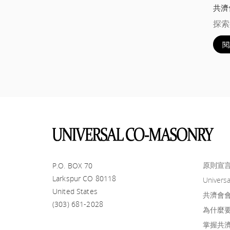
共濟
探索
閱
原則宣
P.O. BOX 70
Larkspur CO 80118
Universa
United States
共濟會
(303) 681-2028
為什麼
掌握共