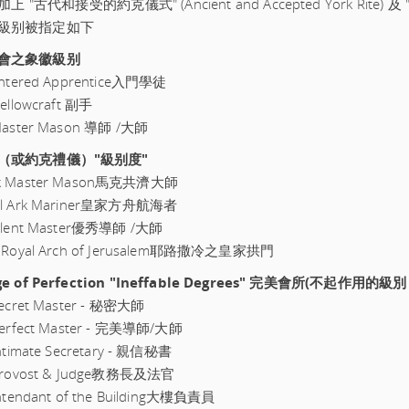
上 "古代和接受的約克儀式" (Ancient and Accepted York Rite) 及 "
級别被指定如下
會之象徽級别
Entered Apprentice入門學徒
Fellowcraft 副手
 Master Mason 導師 /大師
（或約克禮儀）"級别度"
k Master Mason馬克共濟大師
al Ark Mariner皇家方舟航海者
ellent Master優秀導師 /大師
y Royal Arch of Jerusalem耶路撒冷之皇家拱門
ge of Perfection "Ineffable Degrees" 完美會所(不起作用的級別
Secret Master - 秘密大師
Perfect Master - 完美導師/大師
Intimate Secretary - 親信秘書
 Provost & Judge教務長及法官
Intendant of the Building大樓負責員