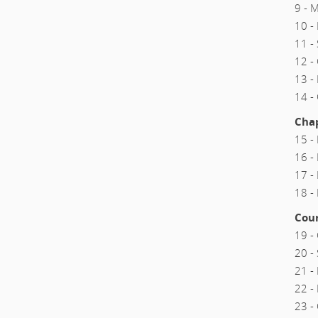
9 -
10 -
11 
12 
13 
14 
Cha
15 -
16 
17 -
18 -
Cou
19 
20 -
21 -
22 
23 -