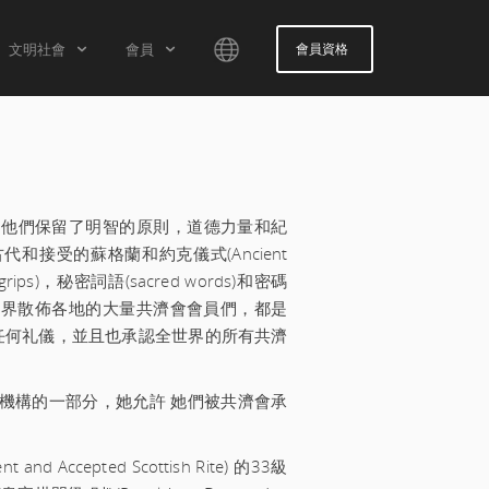
文明社會
會員
會員資格
ENGLISH
济会哲學社會
即將舉行的活動
ESPAÑOL
會所門戶網站
FRANÇAIS
 會員的特徵
會所研究
繼承人，他們保留了明智的原則，道德力量和紀
PORTUGUÊS
購買標識徽章
接受的蘇格蘭和約克儀式(Ancient
CHINESE
社交媒體
禮(grips)，秘密詞語(sacred words)和密碼
。 世界散佈各地的大量共濟會會員們，都是
العربية
任何礼儀，並且也承認全世界的所有共濟
СРПСКИ
SVENSKA
機構的一部分，她允許 她們被共濟會承
d Accepted Scottish Rite) 的33級