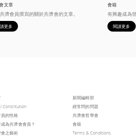
會文章
會籍
共濟會員撰寫的關於共濟會的文章。
有興趣成為
讀更多
閱讀更多
言
新聞編輯部
l Constitution
經常問的問題
會員的性格
共濟會哲學會
要成為共濟會會員？
會籍
濟會之藝術
Terms & Conditions