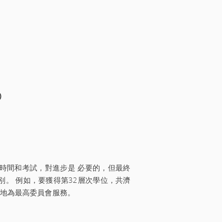
)
時間和考試，對進步是 必要的，但最終
别。 例如，要獲得第32層次學位，共濟
意地為最高委員會服務。