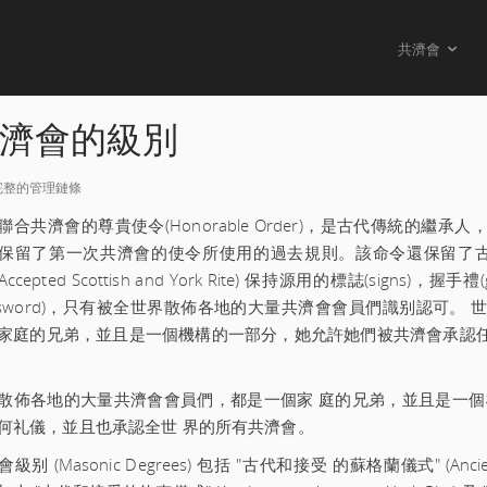
共濟會
原則宣言
共
濟會的級別
大憲章
完整的管理鏈條
共濟會(FREEMASON)
聯合共濟會的尊貴使令(Honorable Order)，是古代傳統的
為什想成為共濟會會員？
保留了第一次共濟會的使令所使用的過去規則。該命令還保留了古代和
共濟會的管治
 Accepted Scottish and York Rite) 保持源用的標誌(signs)，握手
assword)，只有被全世界散佈各地的大量共濟會會員們識别認可
共濟會的級別
家庭的兄弟，並且是一個機構的一部分，她允許她們被共濟會承認
共濟會文章
經常問的問題
散佈各地的大量共濟會會員們，都是一個家 庭的兄弟，並且是一個
何礼儀，並且也承認全世 界的所有共濟會。
級别 (Masonic Degrees) 包括 "古代和接受 的蘇格蘭儀式" (Ancient an