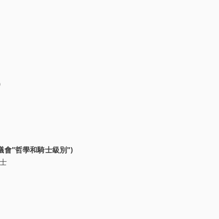
)
Kadosh議會"哲學和騎士級別")
騎士