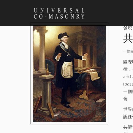
發現
共
一條
國際
律，
and
(p
一個
會
世界
認任
共濟會